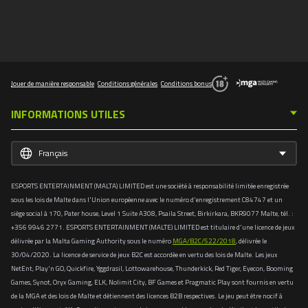
Jouer de manière responsable
Conditions générales
Conditions bonus
INFORMATIONS UTILES
Français
ESPORTS ENTERTAINMENT (MALTA) LIMITED est une société à responsabilité limitée enregistrée
sous les lois de Malte dans l'Union européenne avec le numéro d'enregistrement C84747 et un
siège social à 170, Pater house, Level 1 Suite A308, Psaila Street, Birkirkara, BKR9077 Malte, tél. :
+356 9946 2771. ESPORTS ENTERTAINMENT (MALTE) LIMITED est titulaire d'une licence de jeux
délivrée par la Malta Gaming Authority sous le numéro
MGA/B2C/522/2018
, délivrée le
30/04/2020. La licence de service de jeux B2C est accordée en vertu des lois de Malte. Les jeux
NetEnt, Play'n GO, Quickfire, Yggdrasil, Lottowarehouse, Thunderkick, Red Tiger, Eyecon, Booming
Games, Synot, Oryx Gaming, ELK, Nolimit City, BF Games et Pragmatic Play sont fournis en vertu
de la MGA et des lois de Malte et détiennent des licences B2B respectives. Le jeu peut être nocif à