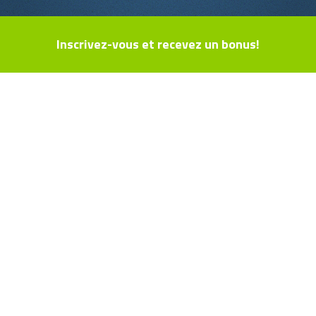
Inscrivez-vous et recevez un bonus!
Jouer de manière responsable
Conditions générales
Conditions bonus
INFORMATIONS UTILES
Français
ESPORTS ENTERTAINMENT (MALTA) LIMITED est une société à responsabilité limitée enregistrée
sous les lois de Malte dans l'Union européenne avec le numéro d'enregistrement C84747 et un
siège social à 170, Pater house, Level 1 Suite A308, Psaila Street, Birkirkara, BKR9077 Malte, tél. :
+356 9946 2771. ESPORTS ENTERTAINMENT (MALTE) LIMITED est titulaire d'une licence de jeux
délivrée par la Malta Gaming Authority sous le numéro
MGA/B2C/522/2018
, délivrée le
30/04/2020. La licence de service de jeux B2C est accordée en vertu des lois de Malte. Les jeux
NetEnt, Play'n GO, Quickfire, Yggdrasil, Lottowarehouse, Thunderkick, Red Tiger, Eyecon, Booming
Games, Synot, Oryx Gaming, ELK, Nolimit City, BF Games et Pragmatic Play sont fournis en vertu