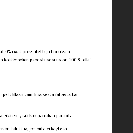
ävät 0% ovat poissuljettuja bonuksen
ien kolikkopelien panostusosuus on 100 %, elle'i
elitilillään vain ilmaisesta rahasta tai
ksia eikä erityisiä kampanjakampanjoita.
vän kuluttua, jos niitä ei käytetä.