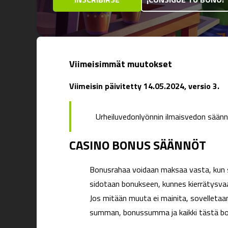
Viimeisimmät muutokset
Viimeisin päivitetty 14.05.2024, versio 3.
Urheiluvedonlyönnin ilmaisvedon sään
CASINO BONUS SÄÄNNÖT
Bonusrahaa voidaan maksaa vasta, kun se
sidotaan bonukseen, kunnes kierrätysvaa
Jos mitään muuta ei mainita, sovelletaa
summan, bonussumma ja kaikki tästä bon