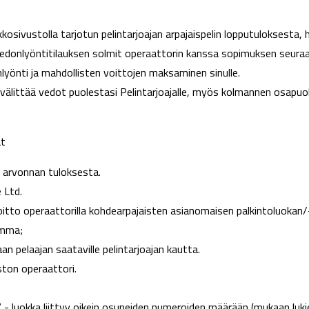
osivustolla tarjotun pelintarjoajan arpajaispelin lopputuloksesta
vedonlyöntitilauksen solmit operaattorin kanssa sopimuksen seuraa
donlyönti ja mahdollisten voittojen maksaminen sinulle.
älittää vedot puolestasi Pelintarjoajalle, myös kolmannen osapuol
ät
 arvonnan tuloksesta.
 Ltd.
voitto operaattorilla kohdearpajaisten asianomaisen palkintoluokan/
umma;
aan pelaajan saataville pelintarjoajan kautta.
ton operaattori.
o” - luokka liittyy oikein osuneiden numeroiden määrään (mukaan l