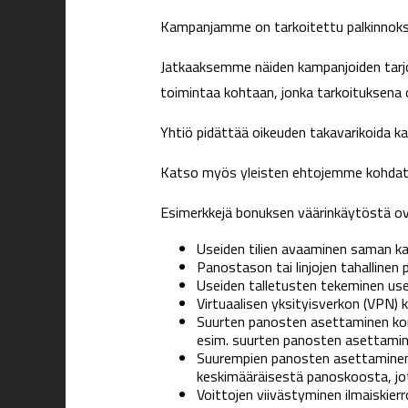
Kampanjamme on tarkoitettu palkinnoksi us
Jatkaaksemme näiden kampanjoiden tarjoam
toimintaa kohtaan, jonka tarkoituksena 
Yhtiö pidättää oikeuden takavarikoida kai
Katso myös yleisten ehtojemme kohdat 8.
Esimerkkejä bonuksen väärinkäytöstä 
Useiden tilien avaaminen saman ka
Panostason tai linjojen tahallinen
Useiden talletusten tekeminen use
Virtuaalisen yksityisverkon (VPN) 
Suurten panosten asettaminen korke
esim. suurten panosten asettaminen
Suurempien panosten asettaminen,
keskimääräisestä panoskoosta, jo
Voittojen viivästyminen ilmaiskier