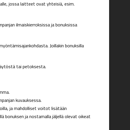
alle, jossa laitteet ovat yhteisiä, esim.
mpanjan ilmaiskierroksissa ja bonuksissa
myöntämisajankohdasta. Joillakin bonuksilla
nkäytöstä tai petoksesta.
umma.
kampanjan kuvauksessa.
illa, ja mahdolliset voitot lisätään
 bonuksen ja nostamalla jäljellä olevat oikeat