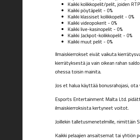
Kaikki kolikkopelit/pelit, joiden R
Kaikki pöytäpelit - 0%
Kaikki klassiset kolikkopelit - 0%
Kaikki videopokerit - 0%
Kaikki live-kasinopelit - 0%
Kaikki Jackpot-kolikkopelit - 0%
Kaikki muut pelit - 0%
Ilmaiskierrokset eivät vaikuta kierrätys
kierrätyksestä ja vain oikean rahan saldoa
ohessa toisin mainita.
Jos et halua käyttää bonusrahojasi, ota
Esports Entertainment Malta Ltd. pidättää
ilmaiskierroksista kertyneet voitot.
Joillekin talletusmenetelmille, nimittäin S
Kaikki pelaajien ansaitsemat tai yhtiön p