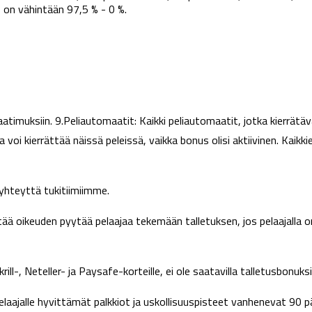
TP on vähintään 97,5 % - 0 %.
vaatimuksiin. 9.Peliautomaatit: Kaikki peliautomaatit, jotka kierrät
 voi kierrättää näissä peleissä, vaikka bonus olisi aktiivinen. Kaikk
 yhteyttä tukitiimiimme.
 oikeuden pyytää pelaajaa tekemään talletuksen, jos pelaajalla on p
krill-, Neteller- ja Paysafe-korteille, ei ole saatavilla talletusbonu
elaajalle hyvittämät palkkiot ja uskollisuuspisteet vanhenevat 90 päi