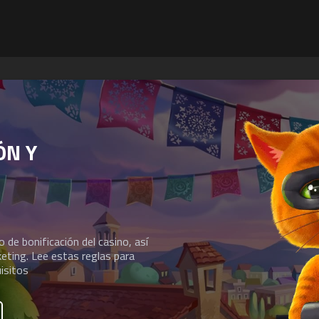
ÓN Y
 de bonificación del casino, así
ting. Lee estas reglas para
isitos