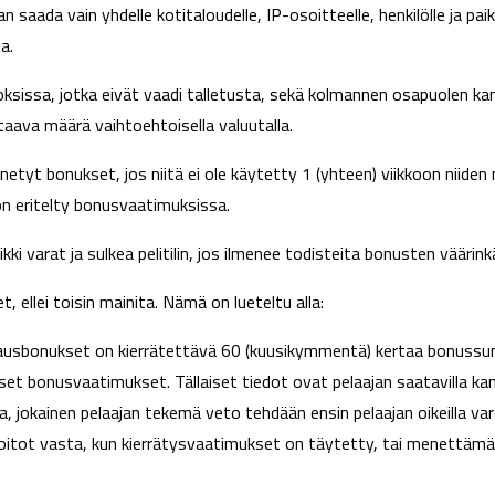
n saada vain yhdelle kotitaloudelle, IP-osoitteelle, henkilölle ja paik
ta.
oksissa, jotka eivät vaadi talletusta, sekä kolmannen osapuolen ka
ava määrä vaihtoehtoisella valuutalla.
tyt bonukset, jos niitä ei ole käytetty 1 (yhteen) viikkoon niiden 
on eritelty bonusvaatimuksissa.
kki varat ja sulkea pelitilin, jos ilmenee todisteita bonusten vääri
t, ellei toisin mainita. Nämä on lueteltu alla:
latausbonukset on kierrätettävä 60 (kuusikymmentä) kertaa bonuss
rilaiset bonusvaatimukset. Tällaiset tiedot ovat pelaajan saatavilla 
aa, jokainen pelaajan tekemä veto tehdään ensin pelaajan oikeilla varo
itot vasta, kun kierrätysvaatimukset on täytetty, tai menettämällä