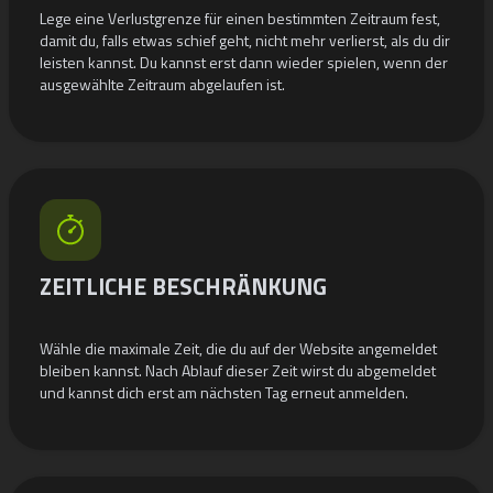
Lege eine Verlustgrenze für einen bestimmten Zeitraum fest,
damit du, falls etwas schief geht, nicht mehr verlierst, als du dir
leisten kannst. Du kannst erst dann wieder spielen, wenn der
ausgewählte Zeitraum abgelaufen ist.
ZEITLICHE BESCHRÄNKUNG
Wähle die maximale Zeit, die du auf der Website angemeldet
bleiben kannst. Nach Ablauf dieser Zeit wirst du abgemeldet
und kannst dich erst am nächsten Tag erneut anmelden.