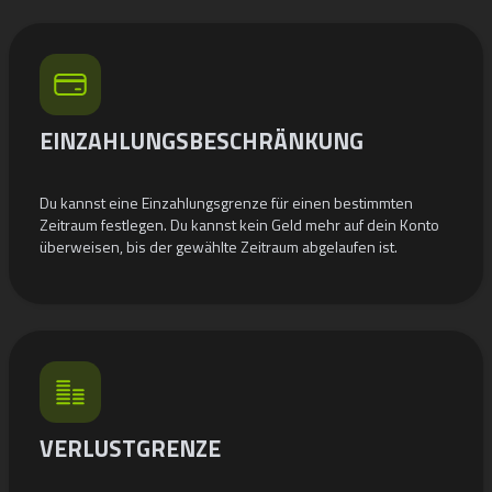
EINZAHLUNGSBESCHRÄNKUNG
Du kannst eine Einzahlungsgrenze für einen bestimmten
Zeitraum festlegen. Du kannst kein Geld mehr auf dein Konto
überweisen, bis der gewählte Zeitraum abgelaufen ist.
VERLUSTGRENZE