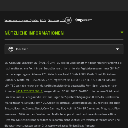
Verantwortungsvoll Spielen
AGBs
Bonusbegriffe
NÜTZLICHE INFORMATIONEN
Deutsch
ESPORTS ENTERTAINMENT (MALTA) LIMITED ist eine Gesellschaft mit beschränkter Haftung, die
nach maltesischem Recht in der Europäischen Union unter der Registrierungsnummer C84747
und der eingetragenen Adresse 170, Pater house, Level 1 Suite A308, Psaila Street, Birkirkara,
BKR9077 Malta, tel.: +356 9946 2771, registriert ist. ESPORTS ENTERTAINMENT (MALTA)
LIMITED besitzt eine von der Malta Glücksspielbehörde ausgestellte Fern-Spiel-Lizenz mit der
Nummer
MGA/B2C/522/2018
, ausgestellt am 30.04.2020. Die B2C Unternehmen Spieldienst
Lizenz wurde in Bezug auf die Bestimmungen für Spielberechtigungen 583.05 der Gesetze von
Malta gewährt. NetEnt, Play'n GO, Quickfire, Yggdrasil, Lottowarehouse, Thunderkick, Red Tiger,
Eyecon, Booming Games, Synot, Oryx Gaming, ELK, Nolimit City, BF Games und Pragmatic Play
werde nach MGA und den Gesetzen von Malta bereitgestellt und besitzen entsprechende B2b-
lizenzen. Glücksspiel kann schädlich sein, sofern nicht kontrolliert. Weitere Informationen und
die verantwortungsbewussten Glücksspielwerkzeuge finden Sie auf unserer