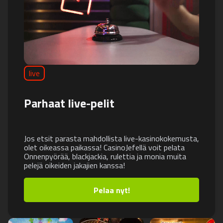
live
Parhaat live-pelit
Jos etsit parasta mahdollista live-kasinokokemusta,
olet oikeassa paikassa! CasinoJefellä voit pelata
Onnenpyörää, blackjackia, rulettia ja monia muita
pelejä oikeiden jakajien kanssa!
Pelaa nyt!