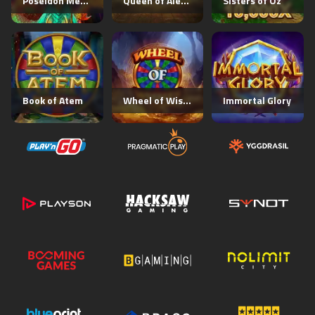
Poseidon Megaways
Queen of Alexandria
Sisters of Oz
Book of Atem
Wheel of Wishes
Immortal Glory