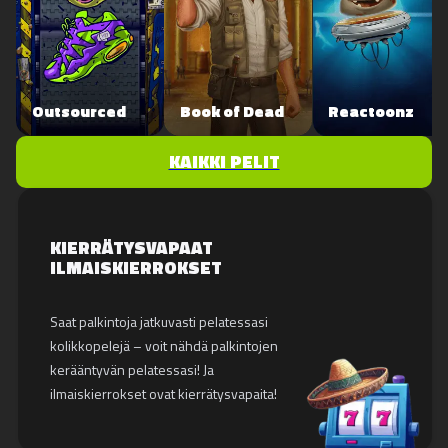
Outsourced
Book of Dead
Reactoonz
KAIKKI PELIT
KIERRÄTYSVAPAAT
ILMAISKIERROKSET
Saat palkintoja jatkuvasti pelatessasi
kolikkopelejä – voit nähdä palkintojen
kerääntyvän pelatessasi! Ja
ilmaiskierrokset ovat kierrätysvapaita!