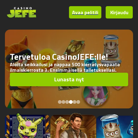
Avaa pelitili
Kirjaudu
Valitse itse!
Meillä on +3500 kasinopeliä joista voit valita!
Nauti