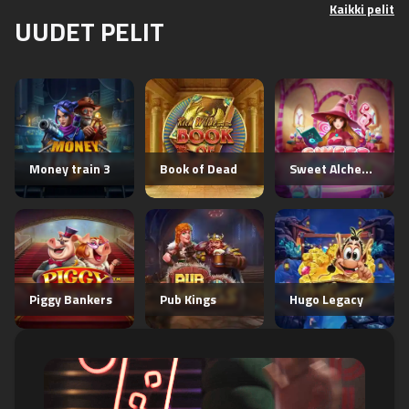
Kaikki pelit
UUDET PELIT
Money train 3
Book of Dead
Sweet Alchemy 2
Piggy Bankers
Pub Kings
Hugo Legacy